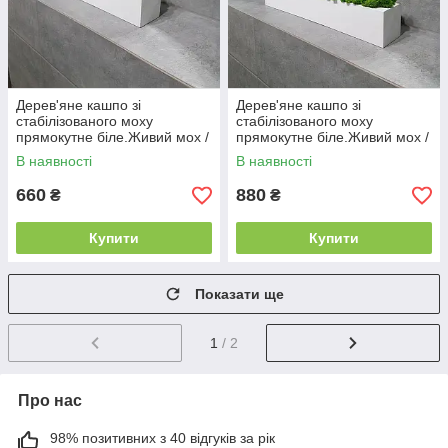
Дерев'яне кашпо зі
Дерев'яне кашпо зі
стабілізованого моху
стабілізованого моху
прямокутне біле.Живий мох /
прямокутне біле.Живий мох /
Декор з дерева 30 см
Декор з дерева 40 см
В наявності
В наявності
660
880
₴
₴
Купити
Купити
Показати ще
1
/ 2
Про нас
98% позитивних з 40 відгуків за рік