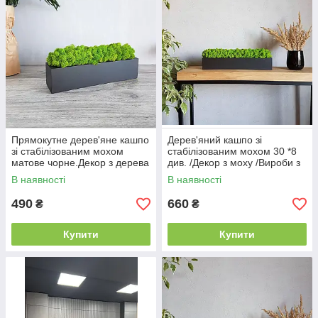
Прямокутне дерев'яне кашпо
Дерев'яний кашпо зі
зі стабілізованим мохом
стабілізованим мохом 30 *8
матове чорне.Декор з дерева
див. /Декор з моху /Вироби з
дерева Кашпо
В наявності
В наявності
490
660
₴
₴
Купити
Купити