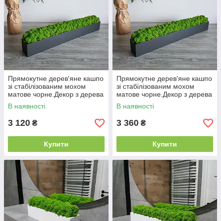
Прямокутне дерев'яне кашпо
Прямокутне дерев'яне кашпо
зі стабілізованим мохом
зі стабілізованим мохом
матове чорне.Декор з дерева
матове чорне.Декор з дерева
130 см
140 см
В наявності
В наявності
3 120
3 360
₴
₴
Купити
Купити