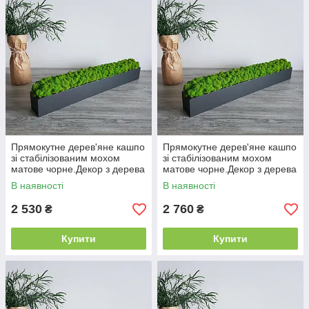
Прямокутне дерев'яне кашпо
Прямокутне дерев'яне кашпо
зі стабілізованим мохом
зі стабілізованим мохом
матове чорне.Декор з дерева
матове чорне.Декор з дерева
110 см
120 см
В наявності
В наявності
2 530
2 760
₴
₴
Купити
Купити