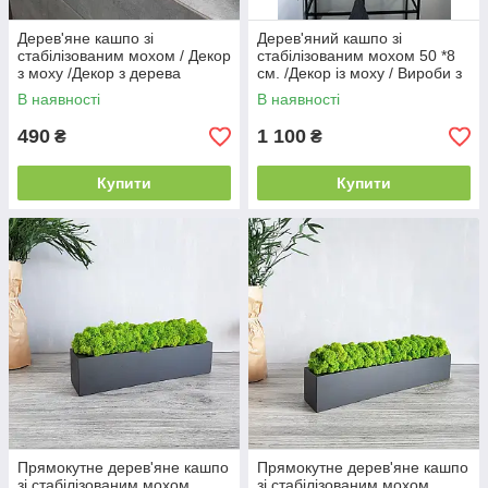
Дерев'яне кашпо зі
Дерев'яний кашпо зі
стабілізованим мохом / Декор
стабілізованим мохом 50 *8
з моху /Декор з дерева
см. /Декор із моху / Вироби з
дерева
В наявності
В наявності
490
1 100
₴
₴
Купити
Купити
Прямокутне дерев'яне кашпо
Прямокутне дерев'яне кашпо
зі стабілізованим мохом
зі стабілізованим мохом