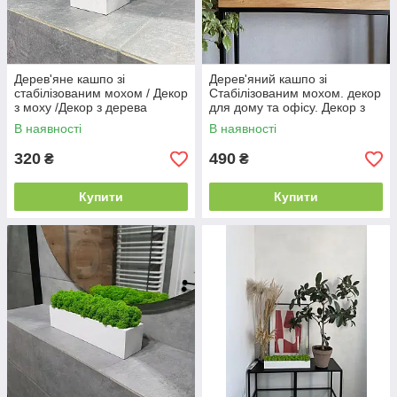
Дерев'яне кашпо зі
Дерев'яний кашпо зі
стабілізованим мохом / Декор
Стабілізованим мохом. декор
з моху /Декор з дерева
для дому та офісу. Декор з
дерева.
В наявності
В наявності
320
490
₴
₴
Купити
Купити