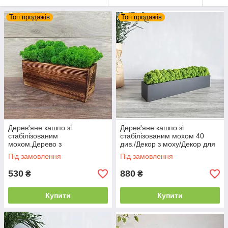
Топ продажів
Топ продажів
Дерев'яне кашпо зі
Дерев'яне кашпо зі
стабілізованим
стабілізованим мохом 40
мохом.Дерево з
див./Декор з моху/Декор для
випалом.Декор з моху
дому /Декор з дерева Кашпо
Під замовлення
Під замовлення
з мохом
530
880
₴
₴
Купити
Купити