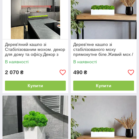
Дерев'яний кашпо зі
Дерев'яне кашпо зі
Стабілізованим мохом. декор
стабілізованого моху
для дому та офісу.Декор з
прямокутне біле.Живий мох /
дерева.
Декор з дерева
В наявності
В наявності
2 070
490
₴
₴
Купити
Купити