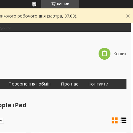
Кошик
ижчого робочого дня (завтра, 07.08).
країна
Кошик
Повернення і обмін
Про нас
Контакти
ple iPad