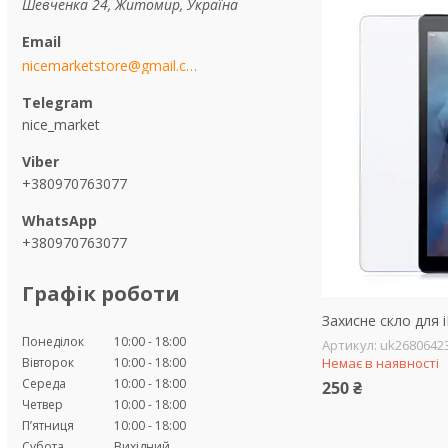
Шевченка 24, Житомир, Україна
nicemarketstore@gmail.com
nice_market
+380970763077
+380970763077
Графік роботи
Захисне скло для i
Понеділок
10:00
18:00
uk2680642
Вівторок
10:00
18:00
Немає в наявності
Середа
10:00
18:00
250 ₴
Четвер
10:00
18:00
Пʼятниця
10:00
18:00
Субота
Вихідний