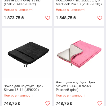
Sleeve Light Grey 13 inch
HOLOGRAPHIC SLEEVE для
(LS01-13-DRI-LGRY)
MacBook Pro 13 (2016-2020) і
Air 13 (2018-2020)
Немає в наявності
Немає в наявності
(L_MB13_HO)
1 873,75
1 548,75
₴
₴
Чохол для ноутбука Upex
Чохол для ноутбука Upex
Slavex 13-14 (UP9202)
Slavex 13-14 (UP9202)
Рожевий (pink)
Немає в наявності
Немає в наявності
748,75
748,75
₴
₴