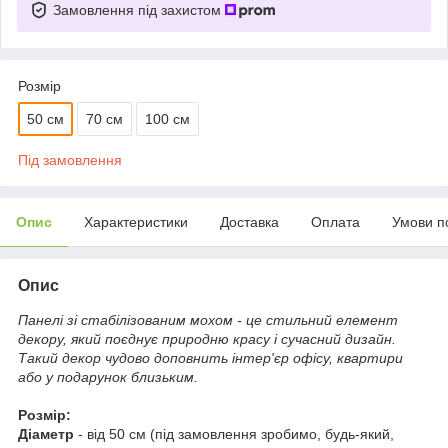
Замовлення під захистом
Розмір
50 см
70 см
100 см
Під замовлення
Опис
Характеристики
Доставка
Оплата
Умови п
Опис
Панелі зі стабілізованим мохом - це стильний елемент
декору, який поєднує природню красу і сучасний дизайн.
Такий декор чудово доповнить інтер'єр офісу, квартири
або у подарунок близьким.
Розмір:
Діаметр
-
від 50 см (під замовлення зробимо, будь-який,