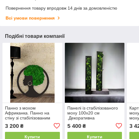
Повернення товару впродовж 14 днів за домовленістю
Всі умови повернення
Подібні товари компанії
Панно з мохом
Панелі із стабілізованого
Карт
Африканка. Панно на
моху 100х20 см
моху
стіну зі стабілізованим
.Декоративна
моху
мохом
панель.Картина з моху
стаб
3 200
5 400
3 4
₴
₴
Купити
Купити