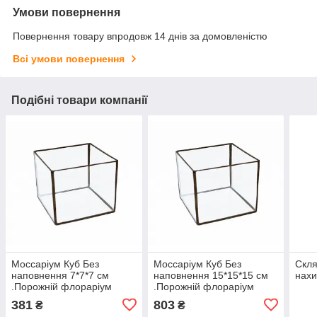
Умови повернення
Повернення товару впродовж 14 днів за домовленістю
Всі умови повернення
Подібні товари компанії
Моссаріум Куб Без
Моссаріум Куб Без
Скля
наповнення 7*7*7 см
наповнення 15*15*15 см
нахи
.Порожній флораріум
.Порожній флораріум
.Скляна ємність для
.Скляна ємність для
381
803
₴
₴
флораріума
флораріума