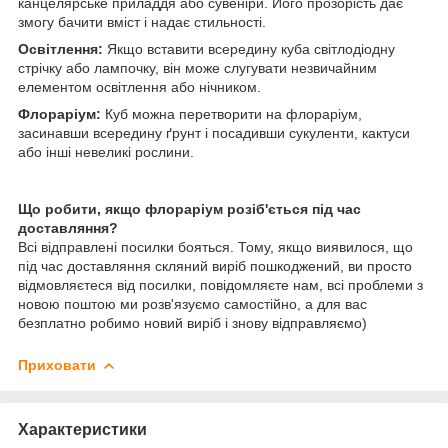
канцелярське приладдя або сувеніри. Його прозорість дає
змогу бачити вміст і надає стильності.
Освітлення:
Якщо вставити всередину куба світлодіодну
стрічку або лампочку, він може слугувати незвичайним
елементом освітлення або нічником.
Флораріум:
Куб можна перетворити на флораріум,
засинавши всередину ґрунт і посадивши сукуленти, кактуси
або інші невеликі рослини.
Що робити, якщо флораріум розіб'ється під час
доставляння?
Всі відправлені посилки бояться. Тому, якщо виявилося, що
під час доставляння скляний виріб пошкоджений, ви просто
відмовляєтеся від посилки, повідомляєте нам, всі проблеми з
новою поштою ми розв'язуємо самостійно, а для вас
безплатно робимо новий виріб і знову відправляємо)
Приховати
Характеристики