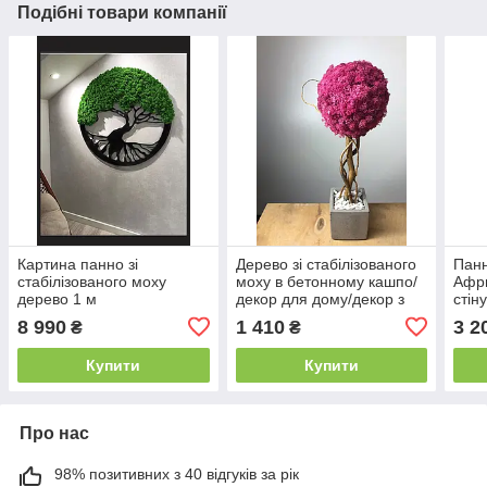
Подібні товари компанії
Картина панно зі
Дерево зі стабілізованого
Панн
стабілізованого моху
моху в бетонному кашпо/
Афри
дерево 1 м
декор для дому/декор з
стін
моху/Дерево в бетоні/
мох
8 990
1 410
3 2
₴
₴
Рожеве дерево
Купити
Купити
Про нас
98% позитивних з 40 відгуків за рік