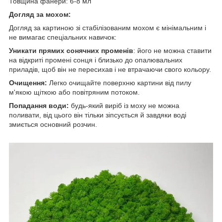
Товщина фанери: 6-8 мл
Догляд за мохом:
Догляд за картиною зі стабілізованим мохом є мінімальним і
не вимагає спеціальних навичок:
Уникати прямих сонячних променів
: його не можна ставити
на відкриті промені сонця і близько до опалювальних
приладів, щоб він не пересихав і не втрачаючи свого кольору.
Очищення:
Легко очищайте поверхню картини від пилу
м'якою щіткою або повітряним потоком.
Попадання води:
будь-який виріб із моху не можна
поливати, від цього він тільки зіпсується й завдяки воді
змиється основний розчин.