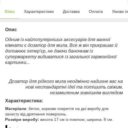
Опис
Характеристики
Доставка
Оплата
Умови п
Опис
Одним із найпопулярніших аксесуарів для ванної
кімнати є дозатор для мила. Все ж він прикрашає й
доповнює інтер'єр, не даючи баночкам із
супермаркету вибиватися із загальної гармонійної
картинки...
Дозатор для рідкого мила неодмінно надихне вас на
нові нестандартні ідеї та потішить свіжим,
незамиленим зовнішнім виглядом
Характеристика:
Матеріали
: бетон, коркове покриття на дні виробу для
захисту від дряпання поверхонь.
Розміри виробу:
висота 17 см із помпою; ширина: 8 см.