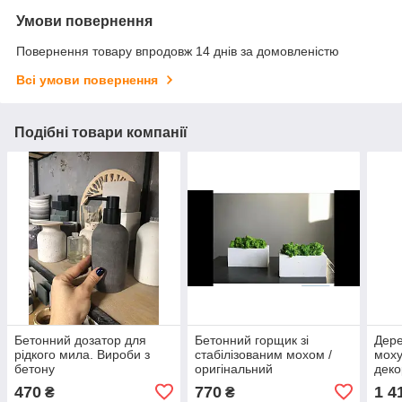
Умови повернення
Повернення товару впродовж 14 днів за домовленістю
Всі умови повернення
Подібні товари компанії
Бетонний дозатор для
Бетонний горщик зі
Дере
рідкого мила. Вироби з
стабілізованим мохом /
моху
бетону
оригінальний
деко
подарунок.Вироби з
моху
470
770
1 4
₴
₴
бетону
Роже