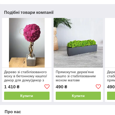
Подібні товари компанії
Дерево зі стабілізованого
Прямокутне дерев'яне
Дере
моху в бетонному кашпо/
кашпо зі стабілізованим
стаб
декор для дому/декор з
мохом матове
прям
моху/Дерево в бетоні/
чорне.Декор з дерева
мох 
1 410
490
490
₴
₴
Рожеве дерево
Купити
Купити
Про нас