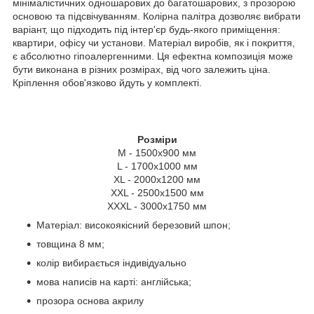
мінімалістичних одношарових до багатошарових, з прозорою
основою та підсвічуванням. Колірна палітра дозволяє вибрати
варіант, що підходить під інтер'єр будь-якого приміщення:
квартири, офісу чи установи. Матеріал виробів, як і покриття,
є абсолютно гіпоалергенними. Ця ефектна композиція може
бути виконана в різних розмірах, від чого залежить ціна.
Кріплення обов'язково йдуть у комплекті.
Розміри
M - 1500x900 мм
L - 1700х1000 мм
ХL - 2000x1200 мм
XXL - 2500x1500 мм
XXXL - 3000x1750 мм
Матеріал: високоякісний березовий шпон;
товщина 8 мм;
колір вибирається індивідуально
мова написів на карті: англійська;
прозора основа акрилу