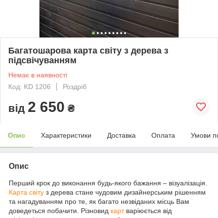
Багатошарова карта світу з дерева з
підсвічуванням
Немає в наявності
Код: KD 1206
Роздріб
2 650
від
₴
Опис
Характеристики
Доставка
Оплата
Умови п
Опис
Перший крок до виконання будь-якого бажання – візуалізація.
Карта світу
з дерева стане чудовим дизайнерським рішенням
та нагадуванням про те, як багато незвіданих місць Вам
доведеться побачити. Різновид
карт
варіюється від