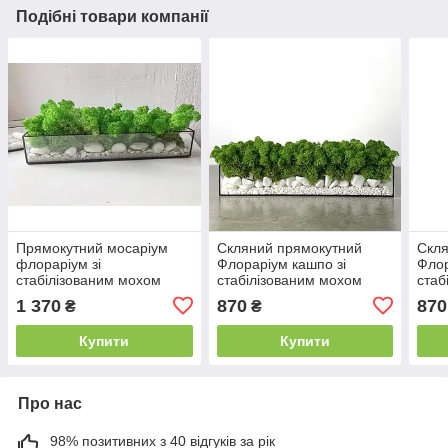
Подібні товари компанії
Прямокутний мосаріум
Скляний прямокутний
Скля
флораріум зі
Флораріум кашпо зі
Флор
стабілізованим мохом
стабілізованим мохом
стаб
30x10x10 см
чорн
1 370
870
870
₴
₴
Купити
Купити
Про нас
98% позитивних з 40 відгуків за рік