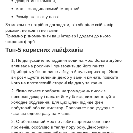
декоративні каміння,
мох – скандинавський імпортний.
Розмір вказівок у назві.
За мохом не потрібно доглядати, він зберігає свій колір
роками, не жовті і не тьмяні.
Приємно різноманітити ваш інтер'єр і додати до нього
яскравих фарб.
Топ-5 корисних лайфхаків
Не допускайте попадання води на мох. Волога згубно
впливає на рослину і призводить до його гниття.
Приберіть у бік не лише лійку, а й пульверизатор. Якщо
ви розміщуєте зелений декор у ванній кімнаті, повісьте
його на протилежній стороні від душу та крана.
Якщо хочете прибрати нагромаджень пилок з
поверхні декору і надати йому блиск, використовуйте
холодне обдування. Для цих цілей підійде фен
побутовий або вентилятор. Проводьте процедуру не
частіше одного разу на місяць.
Стабілізований мох не любить прямих сонячних
променів, особливо в теплу пору року. Декоруючи
приміщення, переконайтеся, що «жива» композиція