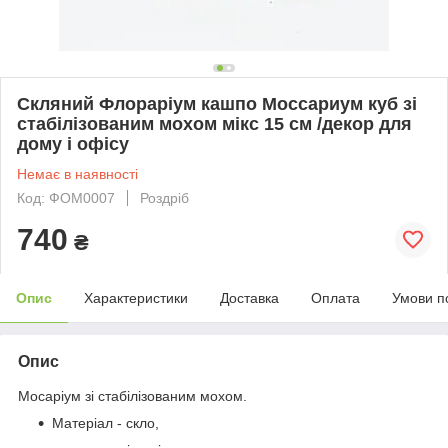
Скляний Флораріум кашпо Моссариум куб зі
стабілізованим мохом мікс 15 см /декор для
дому і офісу
Немає в наявності
Код: ФОМ0007
Роздріб
740
₴
Опис
Характеристики
Доставка
Оплата
Умови п
Опис
Мосаріум зі стабілізованим мохом.
Матеріал - скло,