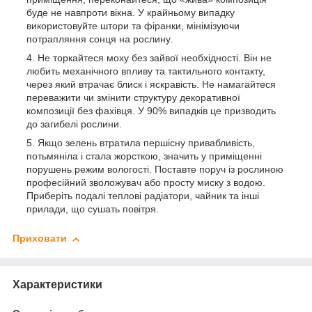
буде не навпроти вікна. У крайньому випадку
використовуйте штори та фіранки, мінімізуючи
потрапляння сонця на рослину.
Не торкайтеся моху без зайвої необхідності. Він не
любить механічного впливу та тактильного контакту,
через який втрачає блиск і яскравість. Не намагайтеся
переважити чи змінити структуру декоративної
композиції без фахівця. У 90% випадків це призводить
до загибелі рослини.
Якщо зелень втратила першісну привабливість,
потьмяніла і стала жорсткою, значить у приміщенні
порушень режим вологості. Поставте поруч із рослиною
професійний зволожувач або просту миску з водою.
Приберіть подалі теплові радіатори, чайник та інші
прилади, що сушать повітря.
Приховати
Характеристики