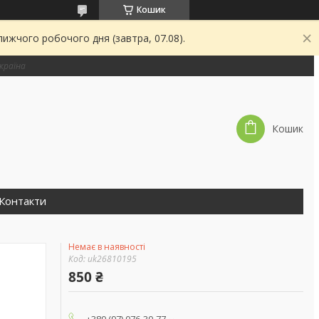
Кошик
ижчого робочого дня (завтра, 07.08).
країна
Кошик
Контакти
Немає в наявності
Код:
uk26810195
850 ₴