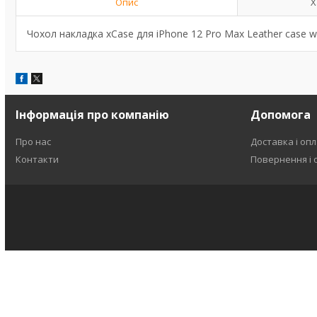
Опис
Х
Чохол накладка xCase для iPhone 12 Pro Max Leather case wi
Інформація про компанію
Допомога
Про нас
Доставка і оп
Контакти
Повернення і 