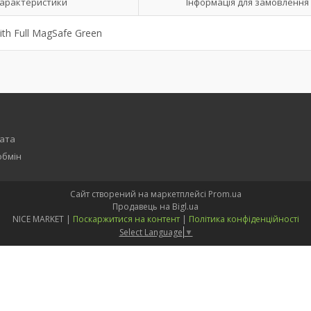
арактеристики
Інформація для замовлення
th Full MagSafe Green
лата
обмін
Сайт створений на маркетплейсі
Prom.ua
Продавець на Bigl.ua
NICE MARKET |
Поскаржитися на контент
|
Політика конфіденційності
Select Language
▼