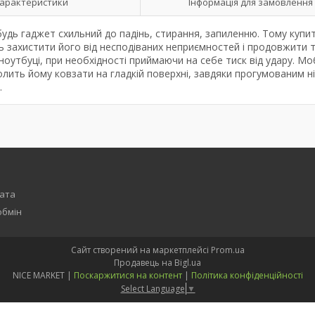
арактеристики
Інформація для замовлення
 будь гаджет схильний до падінь, стирання, запиленню. Тому купи
ь захистити його від несподіваних неприємностей і продовжити 
ноутбуці, при необхідності приймаючи на себе тиск від удару. Мо
олить йому ковзати на гладкій поверхні, завдяки прогумованим н
.
лата
обмін
Сайт створений на маркетплейсі
Prom.ua
Продавець на Bigl.ua
NICE MARKET |
Поскаржитися на контент
|
Політика конфіденційності
Select Language
▼