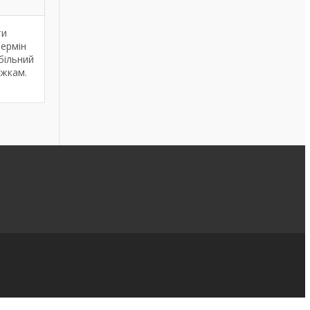
ти
термін
більний
іжкам.