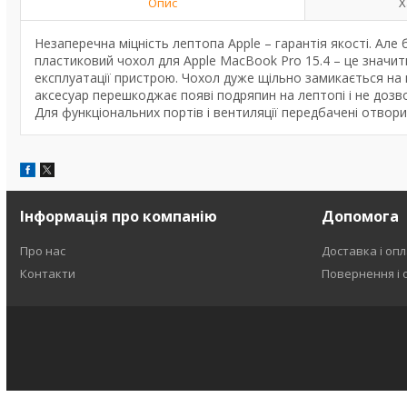
Опис
Х
Незаперечна міцність лептопа Apple – гарантія якості. Але
пластиковий чохол для Apple MacBook Pro 15.4 – це значит
експлуатації пристрою. Чохол дуже щільно замикається на 
аксесуар перешкоджає появі подряпин на лептопі і не дозв
Для функціональних портів і вентиляції передбачені отвори
Інформація про компанію
Допомога
Про нас
Доставка і оп
Контакти
Повернення і 