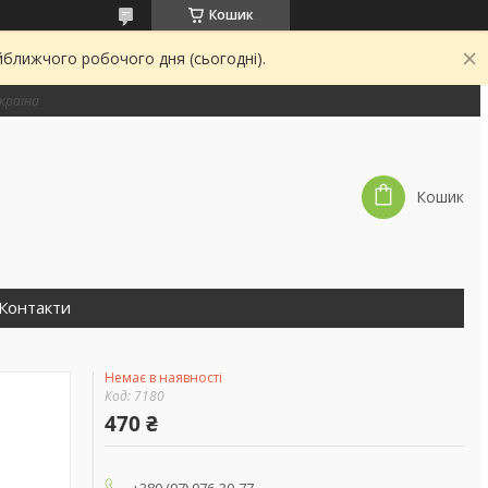
Кошик
йближчого робочого дня (сьогодні).
країна
Кошик
Контакти
Немає в наявності
Код:
7180
470 ₴