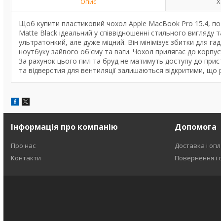
Опис
Х
Щоб купити пластиковий чохол Apple MacBook Pro 15.4, по
Matte Black ідеальний у співвідношенні стильного вигляду 
ультратонкий, але дуже міцний. Він мінімізує збитки для га
ноутбуку зайвого об'єму та ваги. Чохол прилягає до корпу
За рахунок цього пил та бруд не матимуть доступу до прист
та відверстия для вентиляції залишаються відкритими, щ
Інформація про компанію
Допомога
Про нас
Доставка і оп
Контакти
Повернення і 