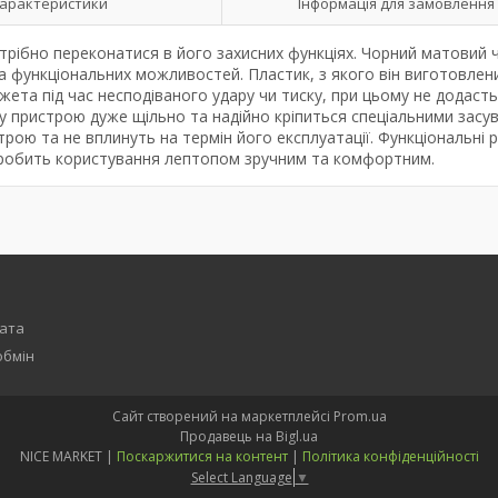
арактеристики
Інформація для замовлення
трібно переконатися в його захисних функціях. Чорний матовий 
та функціональних можливостей. Пластик, з якого він виготовлен
джета під час несподіваного удару чи тиску, при цьому не додасть
су пристрою дуже щільно та надійно кріпиться спеціальними засу
рою та не вплинуть на термін його експлуатації. Функціональні 
о робить користування лептопом зручним та комфортним.
лата
обмін
Сайт створений на маркетплейсі
Prom.ua
Продавець на Bigl.ua
NICE MARKET |
Поскаржитися на контент
|
Політика конфіденційності
Select Language
▼