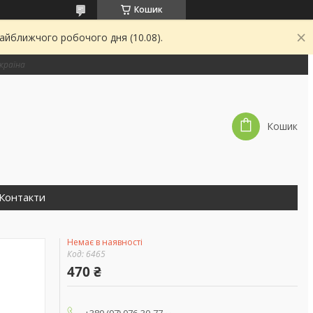
Кошик
найближчого робочого дня (10.08).
країна
Кошик
Контакти
Немає в наявності
Код:
6465
470 ₴