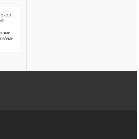
чохол
ий,
вками.
роз'єми