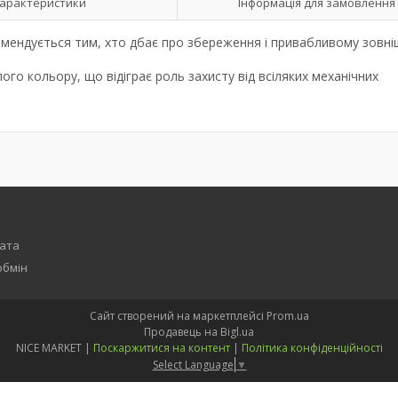
арактеристики
Інформація для замовлення
омендується тим, хто дбає про збереження і привабливому зовн
го кольору, що відіграє роль захисту від всіляких механічних
лата
обмін
Сайт створений на маркетплейсі
Prom.ua
Продавець на Bigl.ua
NICE MARKET |
Поскаржитися на контент
|
Політика конфіденційності
Select Language
▼