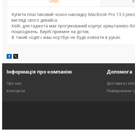
Опис
Х
Купити пластиковий чохол-накладку MacBook Pro 13.3 рек
вигляді свого девайса.
Кейс для гаджета має прогумований корпус кришталево-біло
пошкоджень. Виріб приємне на дотик.
В такий «одяг» ваш ноутбук не буде ковзати в руках.
Інформація про компанію
Допомога
Про нас
Доставка і оп
Контакти
Повернення і 