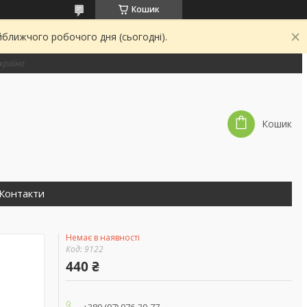
Кошик
йближчого робочого дня (сьогодні).
країна
Кошик
Контакти
Немає в наявності
Код:
9122
440 ₴